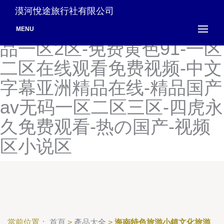
欧美亚免费的少妇很色-国产
漠河悅途旅行社有限公司
精品久久久免费视频-国产精
MENU
品一区2区-免费黄色91-一区
二区在线观看免费视频-中文
字幕亚洲精品在线-精品国产
av无码一区二区三区-四虎永
久免费观看-热の国产-视频
区小说区
當前位置：
首頁
>
產品大全
>
海南特色旅游小鎮文化旅游