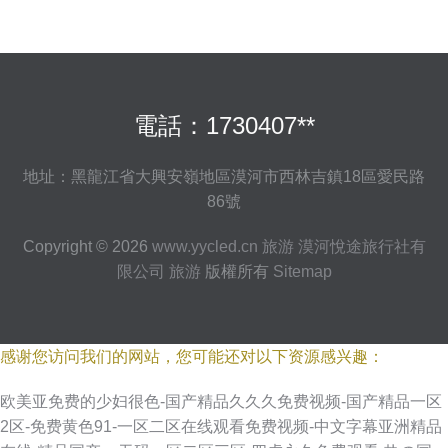
電話：1730407**
地址：黑龍江省大興安嶺地區漠河市西林吉鎮18區愛民路
86號
Copyright © 2026
www.yycled.cn
旅游
漠河悅途旅行社有
限公司
旅游
版權所有
Sitemap
感谢您访问我们的网站，您可能还对以下资源感兴趣：
欧美亚免费的少妇很色-国产精品久久久免费视频-国产精品一区
2区-免费黄色91-一区二区在线观看免费视频-中文字幕亚洲精品