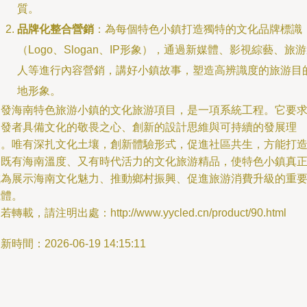
質。
品牌化整合營銷
：為每個特色小鎮打造獨特的文化品牌標識
（Logo、Slogan、IP形象），通過新媒體、影視綜藝、旅
人等進行內容營銷，講好小鎮故事，塑造高辨識度的旅游目
地形象。
開發海南特色旅游小鎮的文化旅游項目，是一項系統工程。它要
開發者具備文化的敬畏之心、創新的設計思維與可持續的發展理
念。唯有深扎文化土壤，創新體驗形式，促進社區共生，方能打
出既有海南溫度、又有時代活力的文化旅游精品，使特色小鎮真
成為展示海南文化魅力、推動鄉村振興、促進旅游消費升級的重
載體。
若轉載，請注明出處：http://www.yycled.cn/product/90.html
新時間：2026-06-19 14:15:11