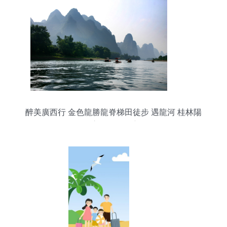
醉美廣西行 金色龍勝龍脊梯田徒步 遇龍河 桂林陽
朔 漓江四天深度游