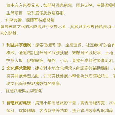
鎮中嵌入康養元素，如開發溫泉療愈、雨林SPA、中醫黎藥
生等項目，吸引度假及旅居客群。
四、 社區共建，保障可持續發展
小鎮居民是文化的承載者與活態展示者，其參與度和獲得感是項
成功的關鍵。
利益共享機制
：探索“政府引導、企業運營、社區參與”的合
模式。通過培訓提升居民服務技能，鼓勵居民以房屋、土地
技藝入股，經營民宿、餐館、小店，直接分享旅游發展紅利
文化傳承激勵
：建立對本地文化傳承人的認定與補助機制，
持其開展傳習活動，并將其技藝展示轉化為旅游體驗項目，
現文化保護與經濟效益的雙贏。
、 智慧賦能與品牌營銷
智慧旅游建設
：搭建小鎮智慧旅游平臺，實現智能導覽、在
預訂、虛擬體驗、客流監測等功能，提升管理效率與服務品