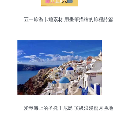
五一旅游卡通素材 用畫筆描繪的旅程詩篇
愛琴海上的圣托里尼島 頂級浪漫蜜月勝地