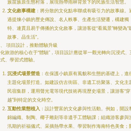
族苗族原生態村落，展現熱帶雨林背景下的民族生活智慧。
文化敘事構建
：將分散的文化點串聯成有吸引力的故事線。
過提煉小鎮的歷史傳說、名人軼事、生產生活變遷，構建獨
特、連貫且易于傳播的文化敘事，讓游客從“看風景”轉變為“
故事、品生活”。
二、 項目設計，推動體驗升級
文化旅游的核心在于“體驗”，項目設計應從單一觀光轉向沉浸式、
動式、學習式體驗。
沉浸式場景營造
：在保護小鎮原有風貌和生態的基礎上，進
主題化場景打造。如建設仿古街區、非遺工坊聚落、文化主
民宿集群，運用聲光電等現代技術再現歷史場景，讓游客“穿
越”到特定的文化時空。
互動性業態植入
：設計豐富的文化參與性活動。例如，開設
錦編織、制陶、椰子雕刻等非遺手工體驗課；組織游客參與
汛期的祈福儀式、采摘熱帶水果、學習制作海南特色美食；