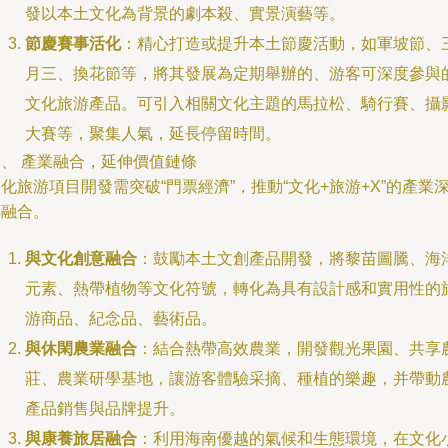
發以本土文化為背景的劇本殺、實景演藝等。
節慶賽事活化
：精心打造或提升本土節慶活動，如軍坡節、
月三、換花節等，將其發展為定期舉辦的、游客可深度參與
文化旅游產品。可引入相關文化主題的馬拉松、騎行賽、攝
大賽等，聚集人氣，延長停留時間。
三、 產業融合，延伸價值鏈條
化旅游項目開發需突破“門票經濟”，推動“文化+旅游+X”的產業
度融合。
與文化創意融合
：鼓勵本土文創產品開發，將黎苗圖騰、海
元素、熱帶植物等文化符號，轉化為具有設計感和實用性的
游商品、紀念品、藝術品。
與休閑農業融合
：結合熱帶高效農業，開發觀光果園、共享
莊、農業研學基地，讓游客體驗采摘、種植的樂趣，并帶動
產品銷售與品牌提升。
與康養旅居融合
：利用海南優越的氣候和生態環境，在文化