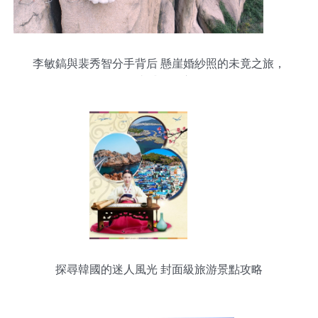
李敏鎬與裴秀智分手背后 懸崖婚紗照的未竟之旅，
理由感動人心
探尋韓國的迷人風光 封面級旅游景點攻略